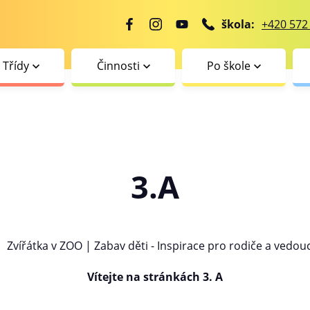
škola:
+420 572
Třídy
Činnosti
Po škole
3.A
Vítejte na stránkách 3. A