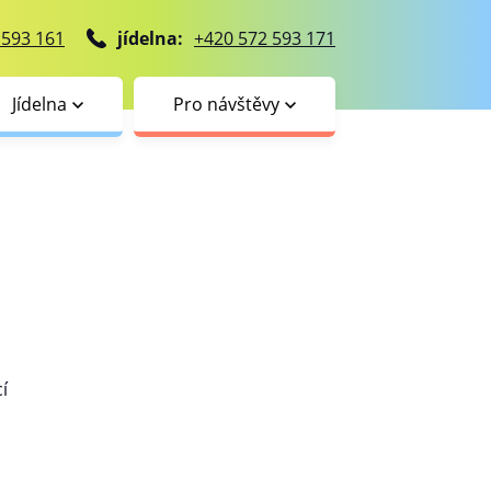
 593 161
jídelna:
+420 572 593 171
Jídelna
Pro návštěvy