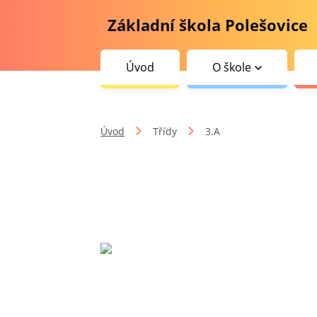
Základní škola Polešovice
Úvod
O škole
Úvod
Třídy
3.A