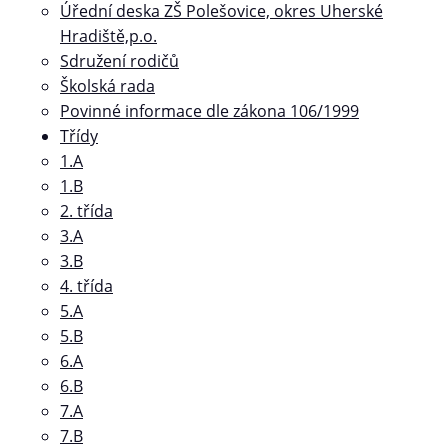
Úřední deska ZŠ Polešovice, okres Uherské
Hradiště,p.o.
Sdružení rodičů
Školská rada
Povinné informace dle zákona 106/1999
Třídy
1.A
1.B
2. třída
3.A
3.B
4. třída
5.A
5.B
6.A
6.B
7.A
7.B