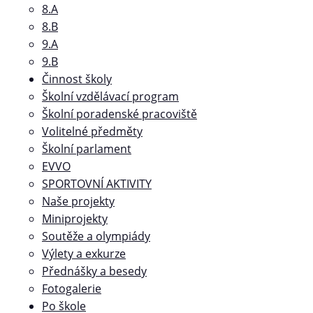
8.A
8.B
9.A
9.B
Činnost školy
Školní vzdělávací program
Školní poradenské pracoviště
Volitelné předměty
Školní parlament
EVVO
SPORTOVNÍ AKTIVITY
Naše projekty
Miniprojekty
Soutěže a olympiády
Výlety a exkurze
Přednášky a besedy
Fotogalerie
Po škole