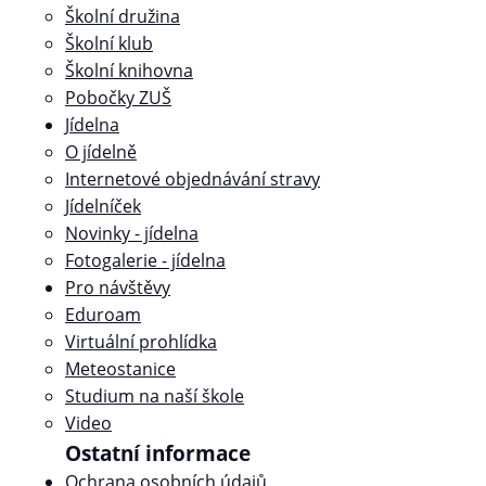
Školní družina
Školní klub
Školní knihovna
Pobočky ZUŠ
Jídelna
O jídelně
Internetové objednávání stravy
Jídelníček
Novinky - jídelna
Fotogalerie - jídelna
Pro návštěvy
Eduroam
Virtuální prohlídka
Meteostanice
Studium na naší škole
Video
Ostatní informace
Ochrana osobních údajů