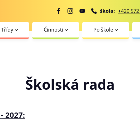
škola:
+420 572
Třídy
Činnosti
Po škole
Školská rada
- 2027: