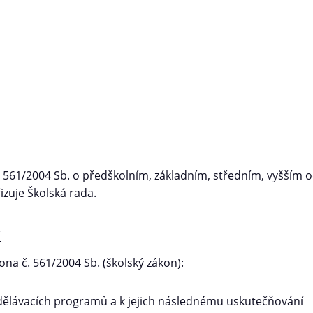
 561/2004 Sb. o předškolním, základním, středním, vyšším 
izuje Školská rada.
y
ona č. 561/2004 Sb. (školský zákon):
zdělávacích programů a k jejich následnému uskutečňování