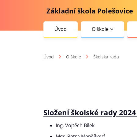
Základní škola Polešovice
Úvod
O škole
Úvod
O škole
Školská rada
Složení školské rady 2024 
Ing. Vojtěch Bílek
Mgr. Petra Menšíková