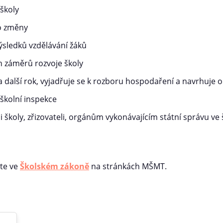
 školy
ho změny
ýsledků vzdělávání žáků
h záměrů rozvoje školy
 další rok, vyjadřuje se k rozboru hospodaření a navrhuje 
školní inspekce
školy, zřizovateli, orgánům vykonávajícím státní správu ve 
ete ve
Školském zákoně
na stránkách MŠMT.