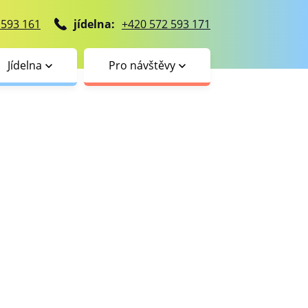
 593 161
jídelna:
+420 572 593 171
Jídelna
Pro návštěvy