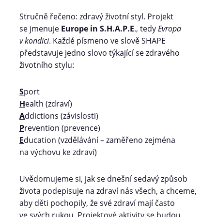
Stručně řečeno: zdravý životní styl. Projekt
se jmenuje
Europe in S.H.A.P.E
., tedy
Evropa
v kondici
. Každé písmeno ve slově SHAPE
představuje jedno slovo týkající se zdravého
životního stylu:
S
port
H
ealth (zdraví)
A
ddictions (závislosti)
P
revention (prevence)
E
ducation (vzdělávání – zaměřeno zejména
na výchovu ke zdraví)
Uvědomujeme si, jak se dnešní sedavý způsob
života podepisuje na zdraví nás všech, a chceme,
aby děti pochopily, že své zdraví mají často
ve svých rukou. Projektové aktivity se budou