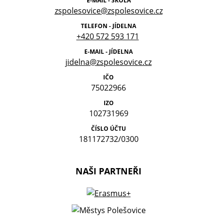
E-MAIL - ŠKOLA
zspolesovice@zspolesovice.cz
TELEFON - JÍDELNA
+420 572 593 171
E-MAIL - JÍDELNA
jidelna@zspolesovice.cz
IČO
75022966
IZO
102731969
ČÍSLO ÚČTU
181172732/0300
NAŠI PARTNEŘI