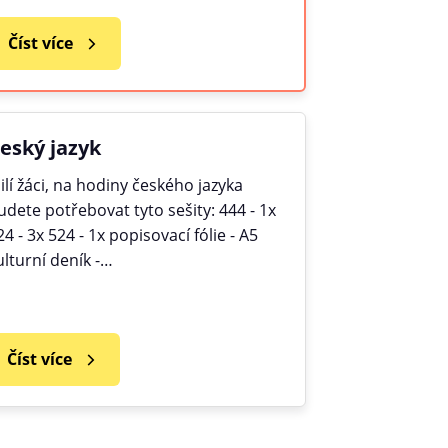
Číst více
eský jazyk
ilí žáci, na hodiny českého jazyka
udete potřebovat tyto sešity: 444 - 1x
24 - 3x 524 - 1x popisovací fólie - A5
ulturní deník -…
Číst více