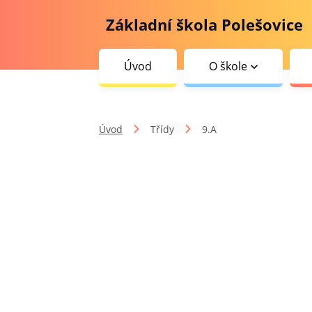
Základní škola Polešovice
Úvod
O škole
Úvod
Třídy
9.A