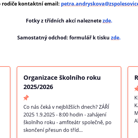
 rodiče kontaktní email:
petra.andryskova@zspolesovice
Fotky z třídních akcí naleznete
zde
.
Samostatný odchod: formulář k tisku
zde
.
Organizace školního roku
R
2025/2026
K
K
Co nás čeká v nejbližších dnech? ZÁŘÍ
M
2025 1.9.2025 - 8:00 hodin - zahájení
A
školního roku - amfiteátr společně, po
skončení přesun do tříd…