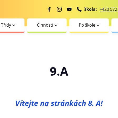
škola:
+420 572
Třídy
Činnosti
Po škole
9.A
Vítejte na stránkách 8. A!