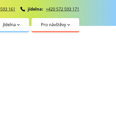
 593 161
jídelna:
+420 572 593 171
Jídelna
Pro návštěvy