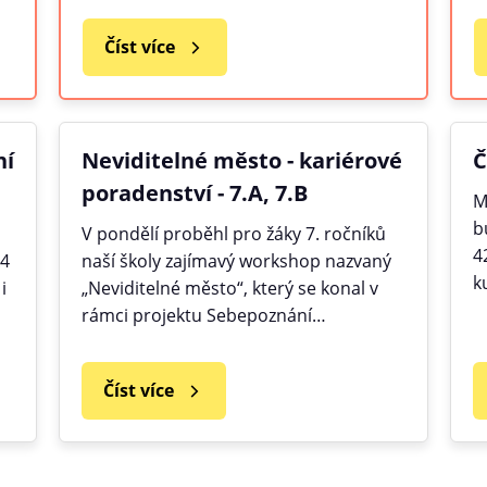
Číst více
ní
Neviditelné město - kariérové
Č
poradenství - 7.A, 7.B
M
b
V pondělí proběhl pro žáky 7. ročníků
4
A4
naší školy zajímavý workshop nazvaný
k
i
„Neviditelné město“, který se konal v
rámci projektu Sebepoznání…
Číst více