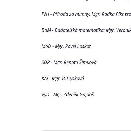
PřH - Příroda za humny: Mgr. Radka Pikner
BaM - Badatelská matematika: Mgr. Veroni
MoD - Mgr. Pavel Loskot
SDP - Mgr. Renata Šimková
KAj - Mgr. B.Trýsková
VýD - Mgr. Zdeněk Gajdoš