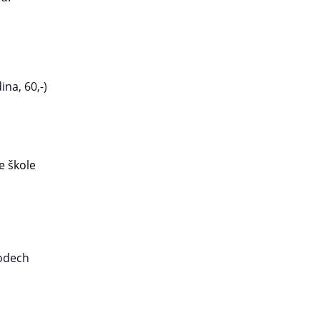
ina, 60,-)
e škole
hodech