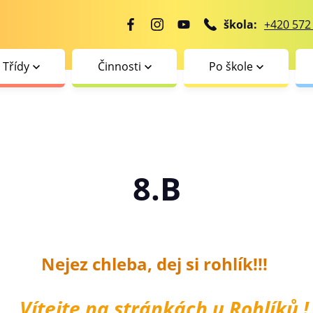
škola:
+420 572
Třídy
Činnosti
Po škole
8.B
Nejez chleba, dej si rohlík!!!
Vítejte na stránkách u Rohlíků !