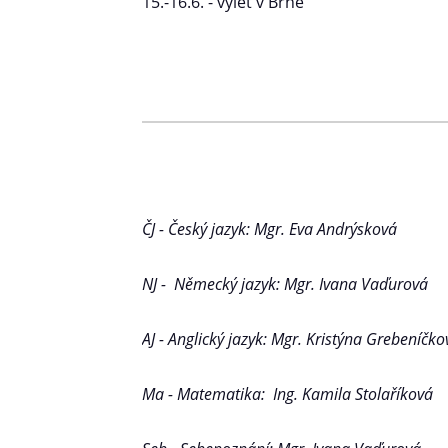
15.-16.6. - výlet v Brně
ČJ - Český jazyk: Mgr. Eva Andrýsková
NJ - Německý jazyk: Mgr. Ivana Vaďurová
AJ - Anglický jazyk: Mgr. Kristýna Grebeníčko
Ma - Matematika: Ing. Kamila Stolaříková