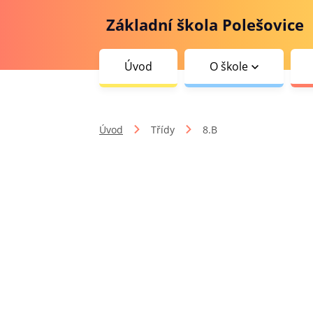
Základní škola Polešovice
Úvod
O škole
Úvod
Třídy
8.B