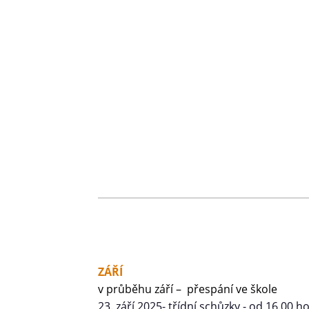
ZÁŘÍ
v průběhu září – přespání ve škole
23. září 2025- třídní schůzky - od 16.00 h