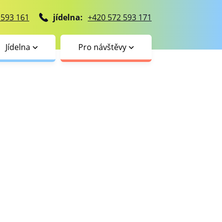
 593 161
jídelna:
+420 572 593 171
Jídelna
Pro návštěvy