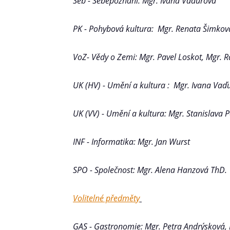
Seb - Sebepoznání: Mgr. Ivana Vaďurová
PK - Pohybová kultura: Mgr. Renata Šimkov
VoZ- Vědy o Zemi: Mgr. Pavel Loskot, Mgr. 
UK (HV) - Umění a kultura : Mgr. Ivana Vaď
UK (VV) - Umění a kultura: Mgr. Stanislava 
INF - Informatika: Mgr. Jan Wurst
SPO - Společnost: Mgr. Alena Hanzová ThD.
Volitelné předměty
GAS - Gastronomie: Mgr. Petra Andrýsková,