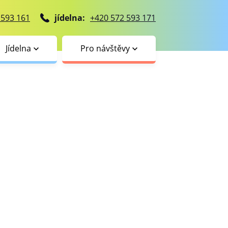
 593 161
jídelna:
+420 572 593 171
Jídelna
Pro návštěvy