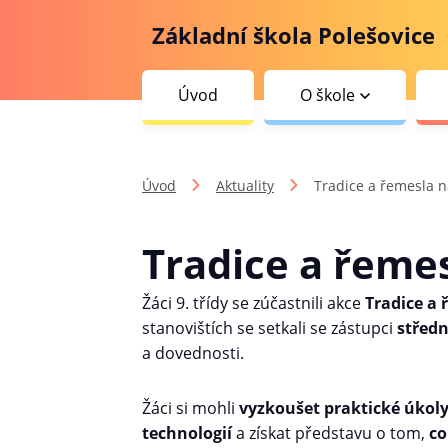
Základní škola Polešovice
Úvod
O škole
Úvod
Aktuality
Tradice a řemesla n
Tradice a řeme
Žáci 9. třídy se zúčastnili akce
Tradice a
stanovištích se setkali se zástupci
středn
a dovednosti.
Žáci si mohli
vyzkoušet praktické úkol
technologií
a získat představu o tom,
co