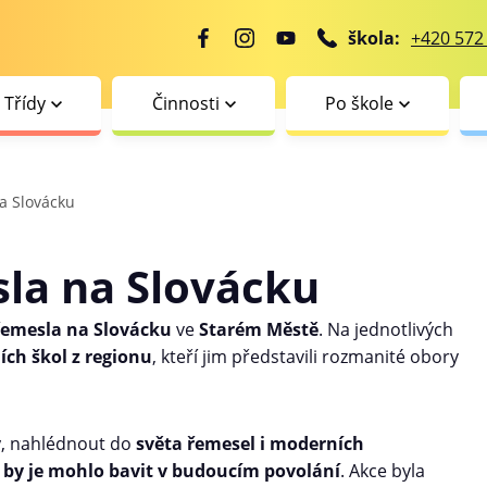
škola:
+420 572
Třídy
Činnosti
Po škole
a Slovácku
sla na Slovácku
 řemesla na Slovácku
ve
Starém Městě
. Na jednotlivých
ích škol z regionu
, kteří jim představili rozmanité obory
y
, nahlédnout do
světa řemesel i moderních
 by je mohlo bavit v budoucím povolání
. Akce byla