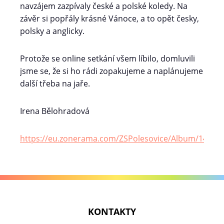
navzájem zazpívaly české a polské koledy. Na
závěr si popřály krásné Vánoce, a to opět česky,
polsky a anglicky.
Protože se online setkání všem líbilo, domluvili
jsme se, že si ho rádi zopakujeme a naplánujeme
další třeba na jaře.
Irena Bělohradová
https://eu.zonerama.com/ZSPolesovice/Album/14376
KONTAKTY