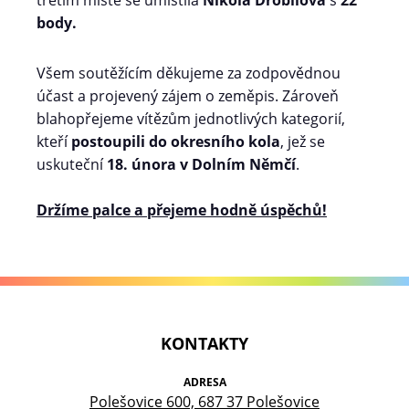
třetím místě se umístila
Nikola Drobilová
s
22
body.
Všem soutěžícím děkujeme za zodpovědnou
účast a projevený zájem o zeměpis. Zároveň
blahopřejeme vítězům jednotlivých kategorií,
kteří
postoupili do okresního kola
, jež se
uskuteční
18. února v Dolním Němčí
.
Držíme palce a přejeme hodně úspěchů!
KONTAKTY
ADRESA
Polešovice 600, 687 37 Polešovice