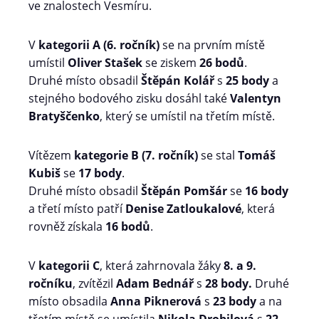
ve znalostech Vesmíru.
V
kategorii A (6. ročník)
se na prvním místě
umístil
Oliver Stašek
se ziskem
26 bodů
.
Druhé místo obsadil
Štěpán Kolář
s
25 body
a
stejného bodového zisku dosáhl také
Valentyn
Bratyščenko
, který se umístil na třetím místě.
Vítězem
kategorie B (7. ročník)
se stal
Tomáš
Kubiš
se
17 body
.
Druhé místo obsadil
Štěpán Pomšár
se
16 body
a třetí místo patří
Denise Zatloukalové
, která
rovněž získala
16 bodů
.
V
kategorii C
, která zahrnovala žáky
8. a 9.
ročníku
, zvítězil
Adam Bednář
s
28 body.
Druhé
místo obsadila
Anna Piknerová
s
23 body
a na