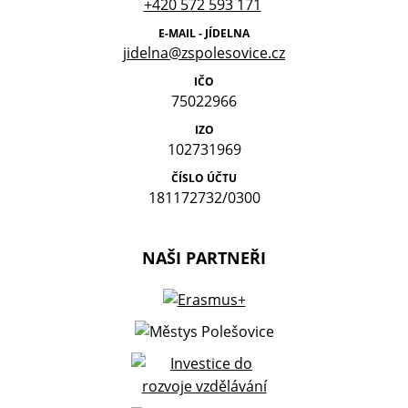
+420 572 593 171
E-MAIL - JÍDELNA
jidelna@zspolesovice.cz
IČO
75022966
IZO
102731969
ČÍSLO ÚČTU
181172732/0300
NAŠI PARTNEŘI