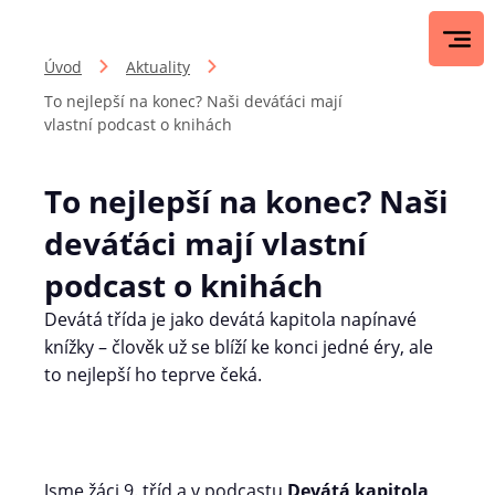
Úvod
Aktuality
To nejlepší na konec? Naši deváťáci mají
vlastní podcast o knihách
To nejlepší na konec? Naši
deváťáci mají vlastní
podcast o knihách
Devátá třída je jako devátá kapitola napínavé
knížky – člověk už se blíží ke konci jedné éry, ale
to nejlepší ho teprve čeká.
Jsme žáci 9. tříd a v podcastu
Devátá kapitola