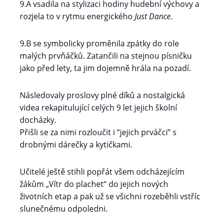
9.A vsadila na stylizaci hodiny hudební výchovy a
rozjela to v rytmu energického
Just Dance
.
9.B se symbolicky proměnila zpátky do role
malých prvňáčků. Zatančili na stejnou písničku
jako před lety, ta jim dojemně hrála na pozadí.
Následovaly proslovy plné díků a nostalgická
videa rekapitulující celých 9 let jejich školní
docházky.
Přišli se za nimi rozloučit i “jejich prváčci” s
drobnými dárečky a kytičkami.
Učitelé ještě stihli popřát všem odcházejícím
žákům „Vítr do plachet“ do jejich nových
životních etap a pak už se všichni rozeběhli vstříc
slunečnému odpoledni.