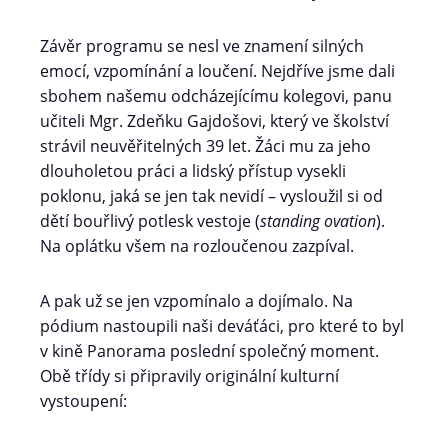
Závěr programu se nesl ve znamení silných
emocí, vzpomínání a loučení. Nejdříve jsme dali
sbohem našemu odcházejícímu kolegovi, panu
učiteli Mgr. Zdeňku Gajdošovi, který ve školství
strávil neuvěřitelných 39 let. Žáci mu za jeho
dlouholetou práci a lidský přístup vysekli
poklonu, jaká se jen tak nevidí – vysloužil si od
dětí bouřlivý potlesk vestoje (
standing ovation
).
Na oplátku všem na rozloučenou zazpíval.
A pak už se jen vzpomínalo a dojímalo. Na
pódium nastoupili naši deváťáci, pro které to byl
v kině Panorama poslední společný moment.
Obě třídy si připravily originální kulturní
vystoupení: