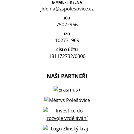
E-MAIL - JÍDELNA
jidelna@zspolesovice.cz
IČO
75022966
IZO
102731969
ČÍSLO ÚČTU
181172732/0300
NAŠI PARTNEŘI