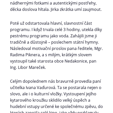
nádhernými fotkami a autentickými postřehy,
děcka doslova hltala. Jirka zkrátka umí zaujmout.
Poté už odstartovala hlavní, slavnostní část
programu. I když trvala celé 3 hodiny, utekla díky
pestrému programu jako voda. Zahájili jsme ji
tradičně a důstojně – poslechem státní hymny.
Následoval motivační proslov pana ředitele, Mgr.
Radima Piknera, a s milým, krátkým slovem
vystoupil také starosta obce Nedakonice, pan
Ing. Libor Mareček.
Celým dopolednem nás bravurně provedla paní
učitelka Ivana Vaďurová. Ta se postarala nejen o
slovo, ale i o kulturní vložky. Vystoupení jejího
kytarového kroužku sklidilo velký úspěch a
hudební vstupy určené ke společnému zpěvu, do
kterých zapojila celé kino, jako vždy nezklamaly.