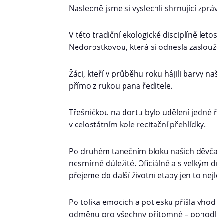
Následně jsme si vyslechli shrnující zprá
V této tradiční ekologické disciplíně letos
Nedorostkovou, která si odnesla zaslo
Žáci, kteří v průběhu roku hájili barvy na
přímo z rukou pana ředitele.
Třešničkou na dortu bylo udělení jedné ř
v celostátním kole recitační přehlídky.
Po druhém tanečním bloku našich děvčat 
nesmírně důležité. Oficiálně a s velkým 
přejeme do další životní etapy jen to nejl
Po tolika emocích a potlesku přišla vhod 
odměnu pro všechny přítomné – pohodlně 