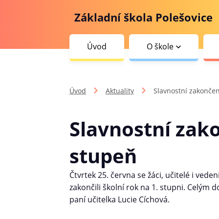
Základní škola Polešovice
Úvod
O škole
Úvod
Aktuality
Slavnostní zakončení
Slavnostní zako
stupeň
Čtvrtek 25. června se žáci, učitelé i ved
zakončili školní rok na 1. stupni. Cel
paní učitelka Lucie Cíchová.