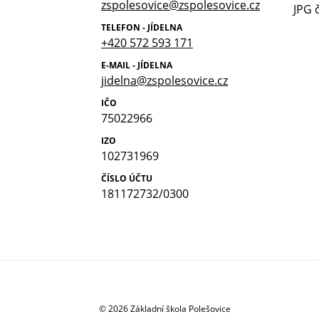
zspolesovice@zspolesovice.cz
TELEFON - JÍDELNA
+420 572 593 171
E-MAIL - JÍDELNA
jidelna@zspolesovice.cz
IČO
75022966
IZO
102731969
ČÍSLO ÚČTU
181172732/0300
© 2026 Základní škola Polešovice