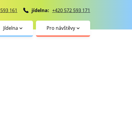
 593 161
jídelna:
+420 572 593 171
Jídelna
Pro návštěvy