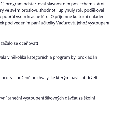
uší, program odstartoval slavnostním poslechem státní
terý ve svém proslovu zhodnotil uplynulý rok, poděkoval
í a popřál všem krásné léto. O příjemné kulturní naladění
ek pod vedením paní učitelky Vaďurové, jehož vystoupení
 začalo se oceňovat!
vala v několika kategoriích a program byl prokládán
ci pro zasloužené pochvaly, ke kterým navíc obdrželi
rvní taneční vystoupení šikovných děvčat ze školní