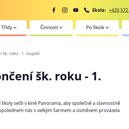
škola:
+420 572
Třídy
Činnosti
Po škole
 šk. roku - 1. stupeň
nčení šk. roku - 1.
ení školy sešli v kině Panorama, aby společně a slavnostně
ým dopolednem nás s velkým šarmem a úsměvem provázela