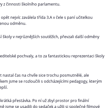
vy z činnosti školního parlamentu.
 opět nejvíc zaválela třída 3.A v čele s paní učitelkou
uženou odměnu.
ší školy v nejrůznějších soutěžích, převzali další odměny
editelské pochvaly, a to za fantastickou reprezentaci školy
nastal čas na chvíle sice trochu posmutnělé, ale
díkem jsme se rozloučili s odcházejícími pedagogy, kterým
epší.
krátká přestávka. Po ní už zbyl prostor pro finální
jsme se usadili do sedaček a užili si společné filmové