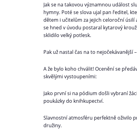
Jak se na takovou významnou událost sl
hymny. Poté se slova ujal pan ředitel, k
dětem i učitelům za jejich celoroční úsil
se hned v úvodu postaral kytarový krouž
sklidilo velký potlesk.
Pak už nastal čas na to nejočekávanější –
A že bylo koho chválit! Ocenění se předá
skvělými vystoupeními:
Jako první si na pódium došli vybraní žá
poukázky do knihkupectví.
Slavnostní atmosféru perfektně oživilo p
družiny.