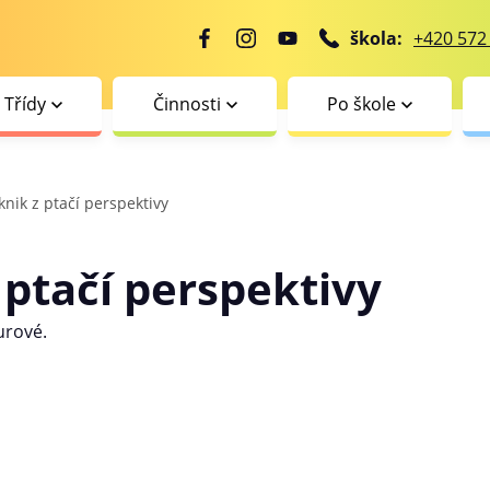
škola:
+420 572
Třídy
Činnosti
Po škole
knik z ptačí perspektivy
 ptačí perspektivy
urové.