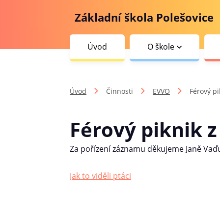
Základní škola Polešovice
Úvod
O škole
Úvod
Činnosti
EVVO
Férový pi
Férový piknik z
Za pořízení záznamu děkujeme Janě Vaď
Jak to viděli ptáci