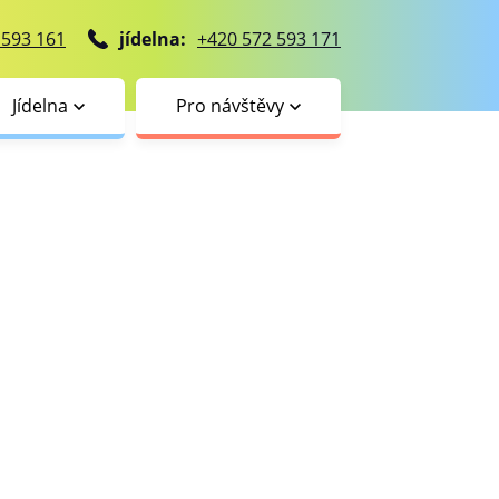
 593 161
jídelna:
+420 572 593 171
Jídelna
Pro návštěvy