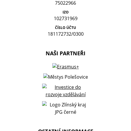
75022966
IZO
102731969
ČÍSLO ÚČTU
181172732/0300
NAŠI PARTNEŘI