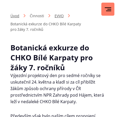
Úvod
Činnosti
EVVO
Botanická exkurze do CHKO Bílé Karpaty
pro žáky 7. ročníků
Botanická exkurze do
CHKO Bílé Karpaty pro
žáky 7. ročníků
Výjezdní projektový den pro sedmé ročníky se
uskutečnil 24. května a kladl si za cíl přiblížit
žákům způsob ochrany přírody v ČR
prostřednictvím NPR Zahrady pod Hájem, která
leží v nedaleké CHKO Bílé Karpaty.
Především však bylo naším cílem propojení