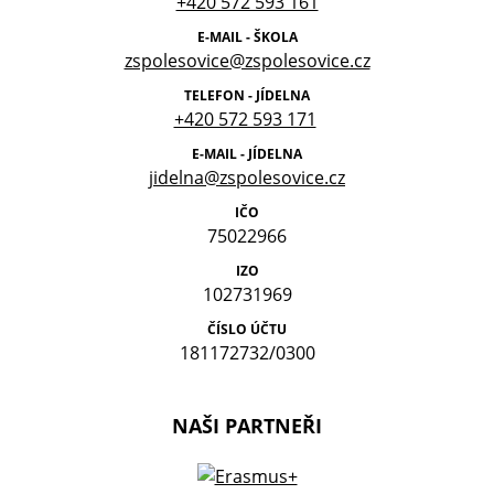
+420 572 593 161
E-MAIL - ŠKOLA
zspolesovice@zspolesovice.cz
TELEFON - JÍDELNA
+420 572 593 171
E-MAIL - JÍDELNA
jidelna@zspolesovice.cz
IČO
75022966
IZO
102731969
ČÍSLO ÚČTU
181172732/0300
NAŠI PARTNEŘI