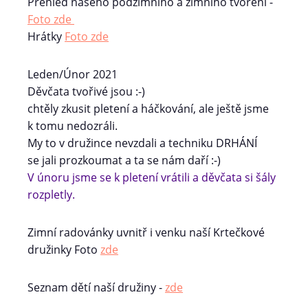
Přehled našeho podzimního a zimního tvoření -
Foto zde
Hrátky
Foto zde
Leden/Únor 2021
Děvčata tvořivé jsou :-)
chtěly zkusit pletení a háčkování, ale ještě jsme
k tomu nedozráli.
My to v družince nevzdali a techniku DRHÁNÍ
se jali prozkoumat a ta se nám daří :-)
V únoru jsme se k pletení vrátili a děvčata si šály
rozpletly.
Zimní radovánky uvnitř i venku naší Krtečkové
družinky Foto
zde
Seznam dětí naší družiny -
zde