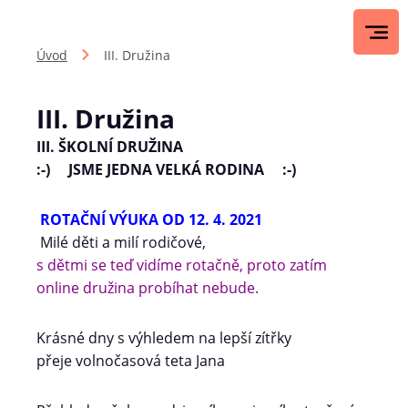
Úvod
III. Družina
III. Družina
III. ŠKOLNÍ DRUŽINA
:-) JSME JEDNA VELKÁ RODINA :-)
ROTAČNÍ VÝUKA OD 12. 4. 2021
Milé děti a milí rodičové,
s dětmi se teď vidíme rotačně, proto zatím
online družina probíhat nebude.
Krásné dny s výhledem na lepší zítřky
přeje volnočasová teta Jana