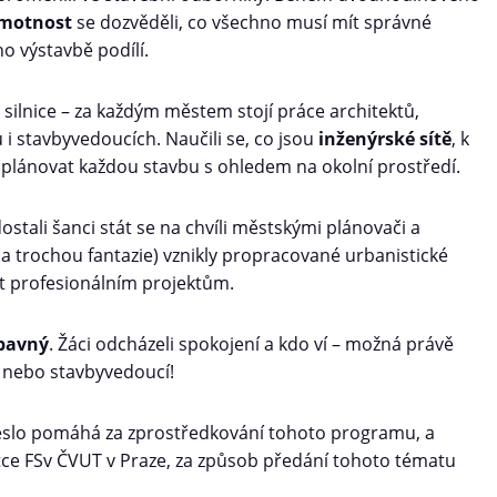
amotnost
se dozvěděli, co všechno musí mít správné
o výstavbě podílí.
 a silnice – za každým městem stojí práce architektů,
 i stavbyvedoucích. Naučili se, co jsou
inženýrské sítě
, k
é plánovat každou stavbu s ohledem na okolní prostředí.
ostali šanci stát se na chvíli městskými plánovači a
í (a trochou fantazie) vznikly propracované urbanistické
t profesionálním projektům.
ábavný
. Žáci odcházeli spokojení a kdo ví – možná právě
t nebo stavbyvedoucí!
lo pomáhá za zprostředkování tohoto programu, a
tce FSv ČVUT v Praze, za způsob předání tohoto tématu