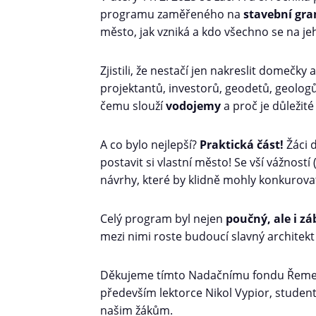
programu zaměřeného na
stavební gr
město, jak vzniká a kdo všechno se na jeh
Zjistili, že nestačí jen nakreslit domečky
projektantů, investorů, geodetů, geologů
čemu slouží
vodojemy
a proč je důležit
A co bylo nejlepší?
Praktická část!
Žáci d
postavit si vlastní město! Se vší vážnost
návrhy, které by klidně mohly konkurova
Celý program byl nejen
poučný, ale i z
mezi nimi roste budoucí slavný architek
Děkujeme tímto Nadačnímu fondu Řemes
především lektorce Nikol Vypior, studen
našim žákům.