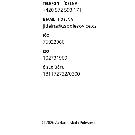
TELEFON - JÍDELNA
+420 572 593 171
E-MAIL - JÍDELNA
jidelna@zspolesovice.cz
IČO
75022966
IZO
102731969
ČÍSLO ÚČTU
181172732/0300
© 2026 Základní škola Polešovice