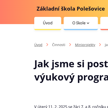
Základní škola Polešovice
Úvod
O škole
Úvod
Činnosti
Miniprojekty
Ja
Jak jsme si post
výukový progra
V úterý 11. 2. 2025 se žáci 7. a 8. ročn