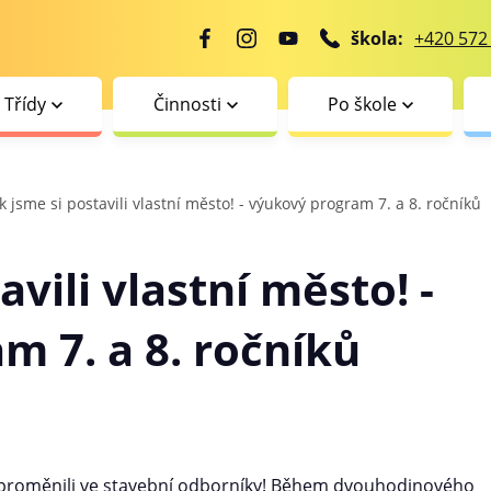
škola:
+420 572
Třídy
Činnosti
Po škole
k jsme si postavili vlastní město! - výukový program 7. a 8. ročníků
avili vlastní město! -
m 7. a 8. ročníků
íku proměnili ve stavební odborníky! Během dvouhodinového