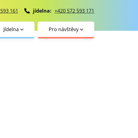
 593 161
jídelna:
+420 572 593 171
Jídelna
Pro návštěvy