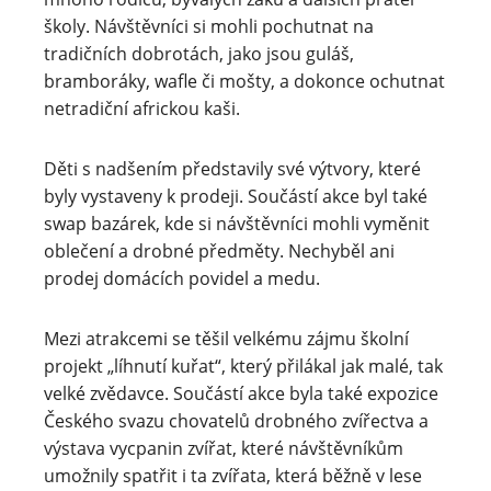
školy. Návštěvníci si mohli pochutnat na
tradičních dobrotách, jako jsou guláš,
bramboráky, wafle či mošty, a dokonce ochutnat
netradiční africkou kaši.
Děti s nadšením představily své výtvory, které
byly vystaveny k prodeji. Součástí akce byl také
swap bazárek, kde si návštěvníci mohli vyměnit
oblečení a drobné předměty. Nechyběl ani
prodej domácích povidel a medu.
Mezi atrakcemi se těšil velkému zájmu školní
projekt „líhnutí kuřat“, který přilákal jak malé, tak
velké zvědavce. Součástí akce byla také expozice
Českého svazu chovatelů drobného zvířectva a
výstava vycpanin zvířat, které návštěvníkům
umožnily spatřit i ta zvířata, která běžně v lese