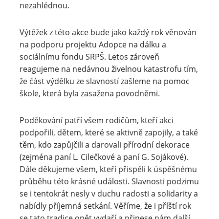
nezahlédnou.
Výtěžek z této akce bude jako každý rok věnován
na podporu projektu Adopce na dálku a
sociálnímu fondu SRPŠ. Letos zároveň
reagujeme na nedávnou živelnou katastrofu tím,
že část výdělku ze slavností zašleme na pomoc
škole, která byla zasažena povodněmi.
Poděkování patří všem rodičům, kteří akci
podpořili, dětem, které se aktivně zapojily, a také
těm, kdo zapůjčili a darovali přírodní dekorace
(zejména paní L. Cilečkové a paní G. Sojákové).
Dále děkujeme všem, kteří přispěli k úspěšnému
průběhu této krásné události. Slavnosti podzimu
se i tentokrát nesly v duchu radosti a solidarity a
nabídly příjemná setkání. Věříme, že i příští rok
se tato tradice opět vydaří a přinese nám další