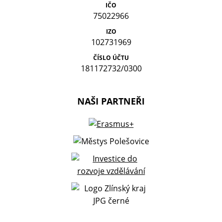
IČO
75022966
IZO
102731969
ČÍSLO ÚČTU
181172732/0300
NAŠI PARTNEŘI