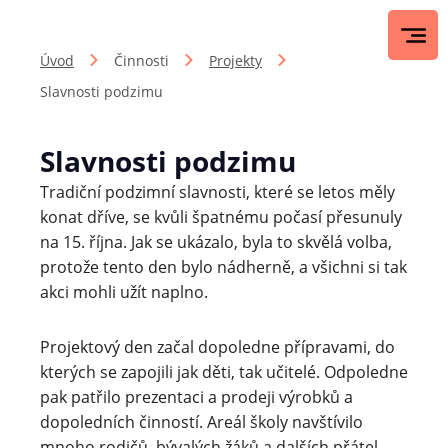
Úvod
Činnosti
Projekty
Slavnosti podzimu
Slavnosti podzimu
Tradiční podzimní slavnosti, které se letos měly
konat dříve, se kvůli špatnému počasí přesunuly
na 15. října. Jak se ukázalo, byla to skvělá volba,
protože tento den bylo nádherně, a všichni si tak
akci mohli užít naplno.
Projektový den začal dopoledne přípravami, do
kterých se zapojili jak děti, tak učitelé. Odpoledne
pak patřilo prezentaci a prodeji výrobků a
dopoledních činností. Areál školy navštívilo
mnoho rodičů, bývalých žáků a dalších přátel