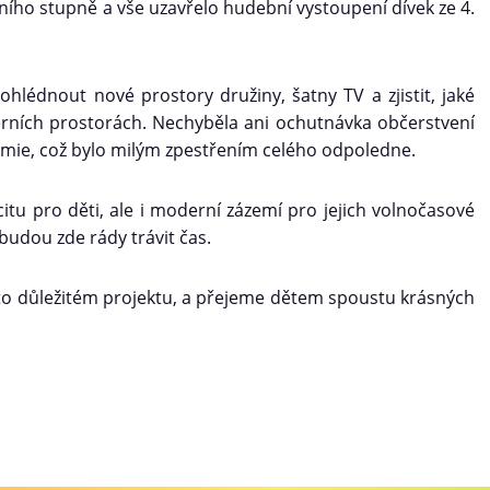
ního stupně a vše uzavřelo hudební vystoupení dívek ze 4.
prohlédnout nové prostory družiny, šatny TV a zjistit, jaké
rních prostorách. Nechyběla ani ochutnávka občerstvení
mie, což bylo milým zpestřením celého odpoledne.
itu pro děti, ale i moderní zázemí pro jejich volnočasové
a budou zde rády trávit čas.
mto důležitém projektu, a přejeme dětem spoustu krásných