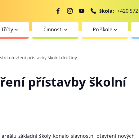
škola:
+420 572
Třídy
Činnosti
Po škole
stní otevření přístavby školní družiny
ření přístavby školní
areálu základní školy konalo slavnostní otevření nových