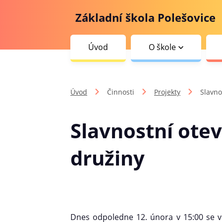
Základní škola Polešovice
Úvod
O škole
Úvod
Činnosti
Projekty
Slavno
Slavnostní otev
družiny
Dnes odpoledne 12. února v 15:00 se v 