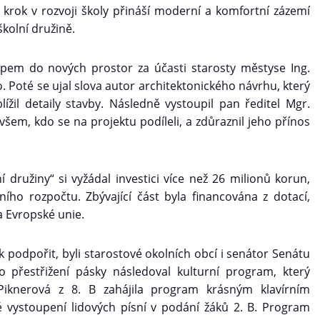
 krok v rozvoji školy přináší moderní a komfortní zázemí
školní družině.
upem do nových prostor za účasti starosty městyse Ing.
o. Poté se ujal slova autor architektonického návrhu, který
ížil detaily stavby. Následně vystoupil pan ředitel Mgr.
všem, kdo se na projektu podíleli, a zdůraznil jeho přínos
í družiny“ si vyžádal investici více než 26 milionů korun,
ho rozpočtu. Zbývající část byla financována z dotací,
 Evropské unie.
ik podpořit, byli starostové okolních obcí i senátor Senátu
 přestřižení pásky následoval kulturní program, který
a Piknerová z 8. B zahájila program krásným klavírním
 vystoupení lidových písní v podání žáků 2. B. Program