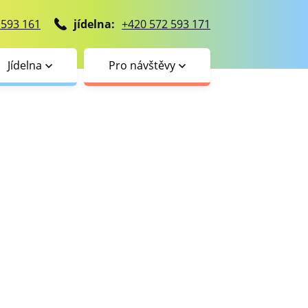
 593 161
jídelna:
+420 572 593 171
Jídelna
Pro návštěvy