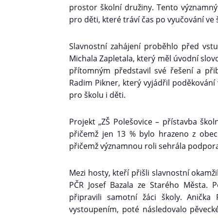
prostor školní družiny. Tento významný
pro děti, které tráví čas po vyučování ve 
Slavnostní zahájení proběhlo před vst
Michala Zapletala, který měl úvodní slov
přítomným představil své řešení a přibl
Radim Pikner, který vyjádřil poděkování 
pro školu i děti.
Projekt „ZŠ Polešovice – přístavba školn
přičemž jen 13 % bylo hrazeno z obecní
přičemž významnou roli sehrála podpora
Mezi hosty, kteří přišli slavnostní okamž
PČR Josef Bazala ze Starého Města. Po
připravili samotní žáci školy. Aničk
vystoupením, poté následovalo pěvecké