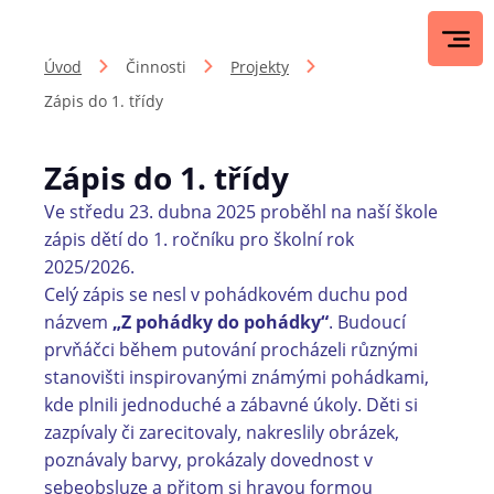
Úvod
Činnosti
Projekty
Zápis do 1. třídy
Zápis do 1. třídy
Ve středu 23. dubna 2025 proběhl na naší škole
zápis dětí do 1. ročníku pro školní rok
2025/2026.
Celý zápis se nesl v pohádkovém duchu pod
názvem
„Z pohádky do pohádky“
. Budoucí
prvňáčci během putování procházeli různými
stanovišti inspirovanými známými pohádkami,
kde plnili jednoduché a zábavné úkoly. Děti si
zazpívaly či zarecitovaly, nakreslily obrázek,
poznávaly barvy, prokázaly dovednost v
sebeobsluze a přitom si hravou formou