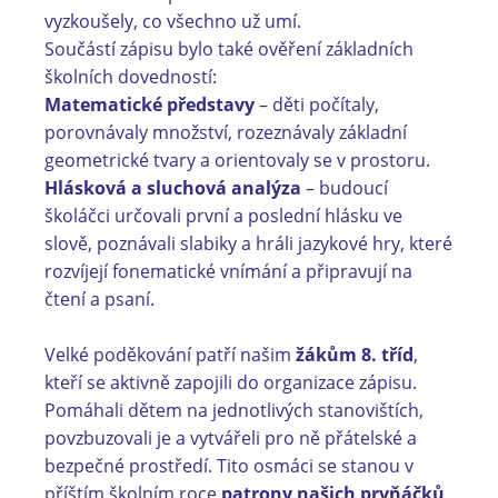
vyzkoušely, co všechno už umí.
Součástí zápisu bylo také ověření základních
školních dovedností:
Matematické představy
– děti počítaly,
porovnávaly množství, rozeznávaly základní
geometrické tvary a orientovaly se v prostoru.
Hlásková a sluchová analýza
– budoucí
školáčci určovali první a poslední hlásku ve
slově, poznávali slabiky a hráli jazykové hry, které
rozvíjejí fonematické vnímání a připravují na
čtení a psaní.
Velké poděkování patří našim
žákům 8. tříd
,
kteří se aktivně zapojili do organizace zápisu.
Pomáhali dětem na jednotlivých stanovištích,
povzbuzovali je a vytvářeli pro ně přátelské a
bezpečné prostředí. Tito osmáci se stanou v
příštím školním roce
patrony našich prvňáčků