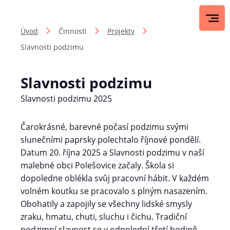
Úvod
Činnosti
Projekty
Slavnosti podzimu
Slavnosti podzimu
Slavnosti podzimu 2025
Čarokrásné, barevné počasí podzimu svými
slunečními paprsky polechtalo říjnové pondělí.
Datum 20. října 2025 a Slavnosti podzimu v naší
malebné obci Polešovice začaly. Škola si
dopoledne oblékla svůj pracovní hábit. V každém
volném koutku se pracovalo s plným nasazením.
Obohatily a zapojily se všechny lidské smysly
zraku, hmatu, chuti, sluchu i čichu. Tradiční
podzimní slavnost se v odpolední třetí hodině