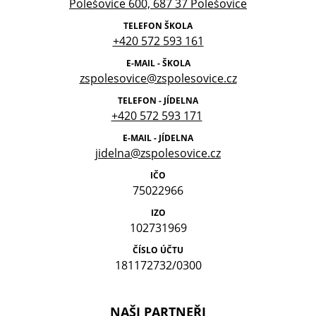
Polešovice 600, 687 37 Polešovice
TELEFON ŠKOLA
+420 572 593 161
E-MAIL - ŠKOLA
zspolesovice@zspolesovice.cz
TELEFON - JÍDELNA
+420 572 593 171
E-MAIL - JÍDELNA
jidelna@zspolesovice.cz
IČO
75022966
IZO
102731969
ČÍSLO ÚČTU
181172732/0300
NAŠI PARTNEŘI