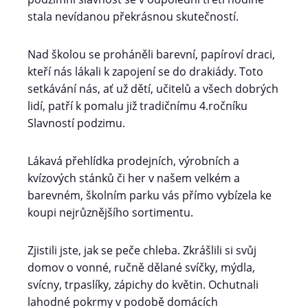
stala nevídanou překrásnou skutečností.
Nad školou se proháněli barevní, papíroví draci,
kteří nás lákali k zapojení se do drakiády. Toto
setkávání nás, ať už dětí, učitelů a všech dobrých
lidí, patří k pomalu již tradičnímu 4.ročníku
Slavností podzimu.
Lákavá přehlídka prodejních, výrobních a
kvízových stánků či her v našem velkém a
barevném, školním parku vás přímo vybízela ke
koupi nejrůznějšího sortimentu.
Zjistili jste, jak se peče chleba. Zkrášlili si svůj
domov o vonné, ručně dělané svíčky, mýdla,
svícny, trpaslíky, zápichy do květin. Ochutnali
lahodné pokrmy v podobě domácích