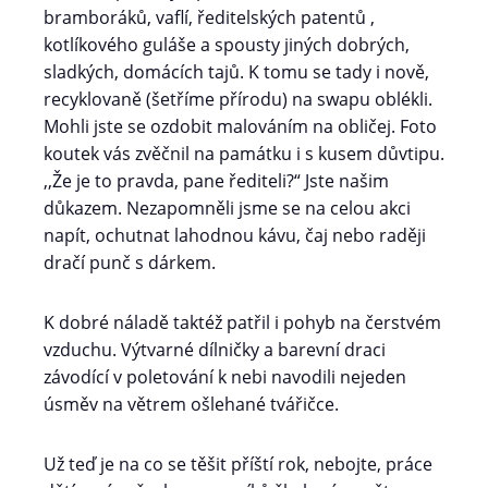
bramboráků, vaflí, ředitelských patentů ,
kotlíkového guláše a spousty jiných dobrých,
sladkých, domácích tajů. K tomu se tady i nově,
recyklovaně (šetříme přírodu) na swapu oblékli.
Mohli jste se ozdobit malováním na obličej. Foto
koutek vás zvěčnil na památku i s kusem důvtipu.
,,Že je to pravda, pane řediteli?“ Jste našim
důkazem. Nezapomněli jsme se na celou akci
napít, ochutnat lahodnou kávu, čaj nebo raději
dračí punč s dárkem.
K dobré náladě taktéž patřil i pohyb na čerstvém
vzduchu. Výtvarné dílničky a barevní draci
závodící v poletování k nebi navodili nejeden
úsměv na větrem ošlehané tvářičce.
Už teď je na co se těšit příští rok, nebojte, práce