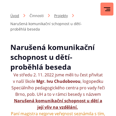
Úvod
Činnosti
Projekty
Narušená komunikační schopnost u dětí-
proběhlá beseda
Narušená komunikační
schopnost u dětí-
proběhlá beseda
Ve středu 2. 11. 2022 jsme měli tu čest přivítat
v naší škole
Mgr. Ivu Chudobovou
, logopedku
Speciálního pedagogického centra pro vady řeči
Brno, pob. UH a to v rámci besedy s názvem
Narušená komunikační schopnost u dětí a
její vliv na vzdělání.
Paní magistra nejprve veřejnost seznámila s tím,