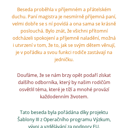
Beseda proběhla v příjemném a přátelském
duchu. Paní magistra je nesmírně příjemná paní,
velmi dobře se s ní povídá a ona sama se krásně
poslouchá. Bylo znát, že všichni přítomní
odcházeli spokojení a příjemně naladění, možná
i utvrzení v tom, že to, jak se svým dětem věnují,
je v pořádku a svou funkci rodiče zastávají na
jedničku.
Doufáme, že se nám brzy opět podaří získat
dalšího odborníka, který by našim rodičům
osvětlil téma, které je tíží a mnohé provází
každodenním životem.
Tato beseda byla pořádána díky projektu
Šablony III z Operačního programu Výzkum,
vývoj a vzdělávání za podpory EU.