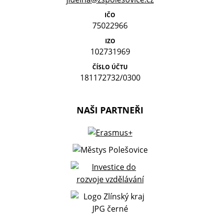
IČO
75022966
IZO
102731969
ČÍSLO ÚČTU
181172732/0300
NAŠI PARTNEŘI