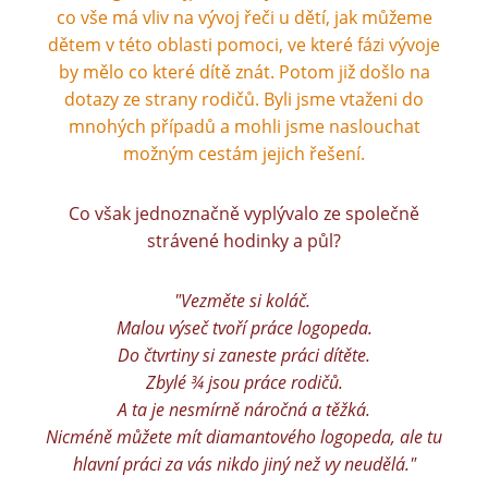
co vše má vliv na vývoj řeči u dětí, jak můžeme
dětem v této oblasti pomoci, ve které fázi vývoje
by mělo co které dítě znát. Potom již došlo na
dotazy ze strany rodičů. Byli jsme vtaženi do
mnohých případů a mohli jsme naslouchat
možným cestám jejich řešení.
Co však jednoznačně vyplývalo ze společně
strávené hodinky a půl?
"Vezměte si koláč.
Malou výseč tvoří práce logopeda.
Do čtvrtiny si zaneste práci dítěte.
Zbylé ¾ jsou práce rodičů.
A ta je nesmírně náročná a těžká.
Nicméně můžete mít diamantového logopeda, ale tu
hlavní práci za vás nikdo jiný než vy neudělá."