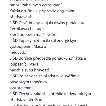
tance i zábavných vystoupení.
Každá družina si připravila originální
představení:
 ŠD Osvětimany zaujala diváky pohádkou
Perníková chaloupka,
která pobavila malé i velké.
 ŠD Tupesy roztančila sál energickým
vystoupením Máša a
medvěd.
 ŠD Boršice předvedla pohádku Zvířátka a
loupežníci, která
nadchla svou hravostí.
 ŠD Polešovice se představila svěžím a
působivým tanečním
vystoupením.
 ŠD Zlechov zakončila přehlídku dynamickým
představením Buď
fit s Ferdou, které přineslo spoustu zábavy i