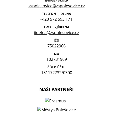
E-MAIL - ŠKOLA
zspolesovice@zspolesovice.cz
TELEFON - JÍDELNA
+420 572 593 171
E-MAIL - JÍDELNA
jidelna@zspolesovice.cz
IČO
75022966
IZO
102731969
ČÍSLO ÚČTU
181172732/0300
NAŠI PARTNEŘI