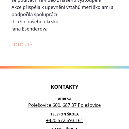
se podívat i na video z našeho vystoupení.
Akce přispěla k upevnění vztahů mezi školami a
podpořila spolupráci
družin našeho okrsku.
Jana Esenderová
FOTO zde
KONTAKTY
ADRESA
Polešovice 600, 687 37 Polešovice
TELEFON ŠKOLA
+420 572 593 161