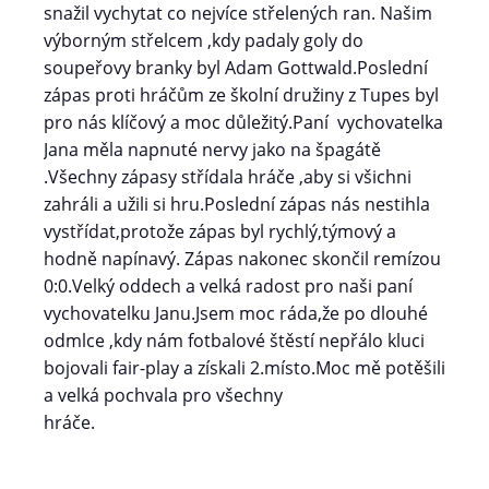
snažil vychytat co nejvíce střelených ran. Našim
výborným střelcem ,kdy padaly goly do
soupeřovy branky byl Adam Gottwald.Poslední
zápas proti hráčům ze školní družiny z Tupes byl
pro nás klíčový a moc důležitý.Paní vychovatelka
Jana měla napnuté nervy jako na špagátě
.Všechny zápasy střídala hráče ,aby si všichni
zahráli a užili si hru.Poslední zápas nás nestihla
vystřídat,protože zápas byl rychlý,týmový a
hodně napínavý. Zápas nakonec skončil remízou
0:0.Velký oddech a velká radost pro naši paní
vychovatelku Janu.Jsem moc ráda,že po dlouhé
odmlce ,kdy nám fotbalové štěstí nepřálo kluci
bojovali fair-play a získali 2.místo.Moc mě potěšili
a velká pochvala pro všechny
hráče.