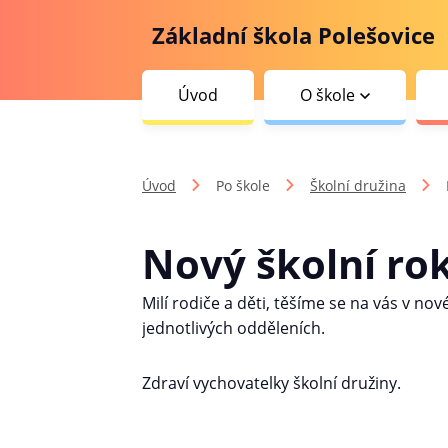
Základní škola Polešovice
Úvod
O škole
Úvod
Po škole
Školní družina
Nový školní ro
Milí rodiče a děti, těšíme se na vás v n
jednotlivých odděleních.
Zdraví vychovatelky školní družiny.