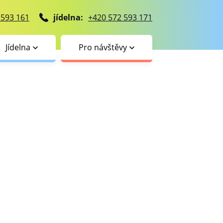
 593 161
jídelna:
+420 572 593 171
Jídelna
Pro návštěvy