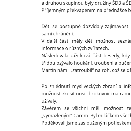
a druhou skupinou byly družiny ŠD3 a ŠD
Příjemným překvapením na přednášce by
Děti se postupně dozvídaly zajímavosti 
sami chráněni.
V další části měly děti možnost seznám
informace o různých zvířatech.
Následovala zážitková část besedy, kdy
třídou ozývalo houkání, troubení a bučen
Martin nám i „zatroubil“ na roh, což se 
Po zhlédnutí mysliveckých zbraní a in
možnost zkusit nosit brokovnici na ramen
užívaly.
Závěrem se všichni měli možnost ze
„vymazleným“ Carem. Byl miláčkem všec
Poděkovali jsme zaslouženým potleskem