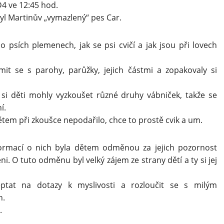
4 ve 12:45 hod.
l Martinův „vymazlený“ pes Car.
o psích plemenech, jak se psi cvičí a jak jsou při lovech
it se s parohy, parůžky, jejich částmi a zopakovaly si
 si děti mohly vyzkoušet různé druhy vábniček, takže se
í.
dětem při zkoušce nepodařilo, chce to prostě cvik a um.
formací o nich byla dětem odměnou za jejich pozornost
i. O tuto odměnu byl velký zájem ze strany dětí a ty si jej
ptat na dotazy k myslivosti a rozloučit se s milým
h.
.