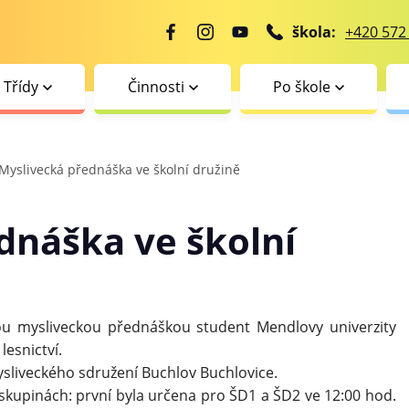
škola:
+420 572
Třídy
Činnosti
Po škole
Myslivecká přednáška ve školní družině
dnáška ve školní
vou mysliveckou přednáškou student Mendlovy univerzity
lesnictví.
liveckého sdružení Buchlov Buchlovice.
kupinách: první byla určena pro ŠD1 a ŠD2 ve 12:00 hod.