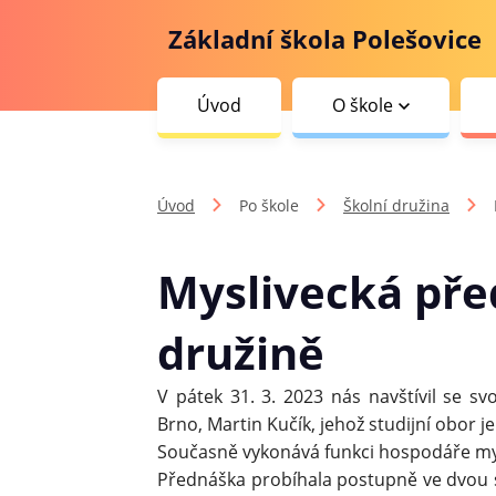
Základní škola Polešovice
Úvod
O škole
Úvod
Po škole
Školní družina
Myslivecká pře
družině
V pátek 31. 3. 2023 nás navštívil se s
Brno, Martin Kučík, jehož studijní obor je 
Současně vykonává funkci hospodáře mys
Přednáška probíhala postupně ve dvou s