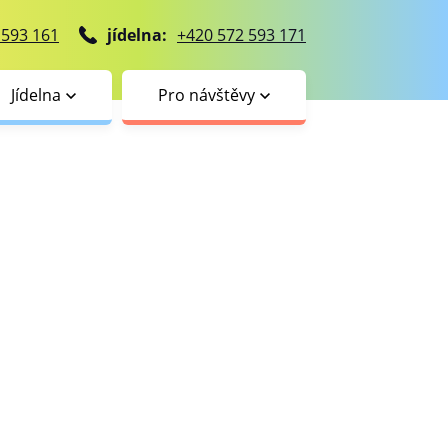
 593 161
jídelna:
+420 572 593 171
Jídelna
Pro návštěvy