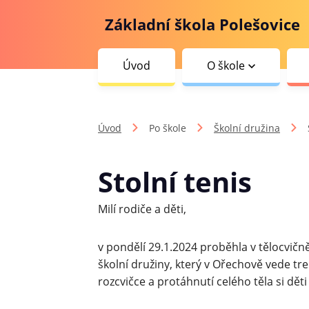
Základní škola Polešovice
Úvod
O škole
Úvod
Po škole
Školní družina
Stolní tenis
Milí rodiče a děti,
v pondělí 29.1.2024 proběhla v tělocvičn
školní družiny, který v Ořechově vede t
rozcvičce a protáhnutí celého těla si děti 