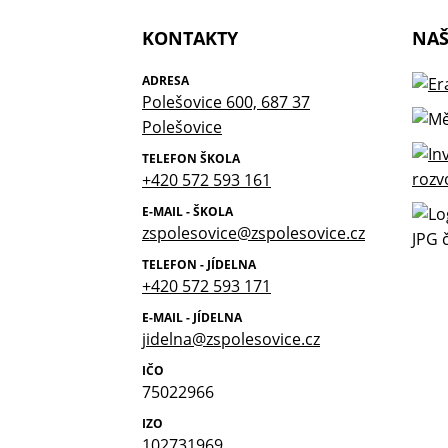
KONTAKTY
NAŠ
ADRESA
Polešovice 600, 687 37
Polešovice
TELEFON ŠKOLA
+420 572 593 161
E-MAIL - ŠKOLA
zspolesovice@zspolesovice.cz
TELEFON - JÍDELNA
+420 572 593 171
E-MAIL - JÍDELNA
jidelna@zspolesovice.cz
IČO
75022966
IZO
102731969