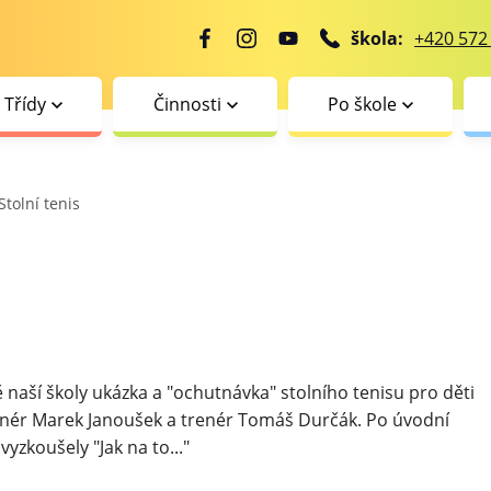
škola:
+420 572
Třídy
Činnosti
Po škole
Stolní tenis
ě naší školy ukázka a "ochutnávka" stolního tenisu pro děti
renér Marek Janoušek a trenér Tomáš Durčák. Po úvodní
vyzkoušely "Jak na to..."