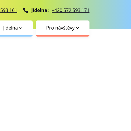
 593 161
jídelna:
+420 572 593 171
Jídelna
Pro návštěvy