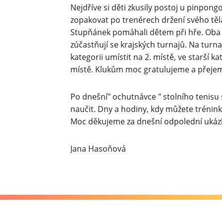
Nejdříve si děti zkusily postoj u pinpong
zopakovat po trenérech držení svého těl
Stupňánek pomáhali dětem při hře. Oba kl
zúčastňují se krajských turnajů. Na turna
kategorii umístit na 2. místě, ve starší kat
místě. Klukům moc gratulujeme a přejem
Po dnešní" ochutnávce " stolního tenisu
naučit. Dny a hodiny, kdy můžete trénink n
Moc děkujeme za dnešní odpolední ukázk
Jana Hasoňová