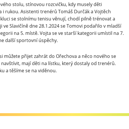
ového stolu, stínovou rozcvičku, kdy musely děti
a i rukou. Asistenti trenérů Tomáš Durčák a Vojtěch
uci se stolnímu tenisu věnují, chodí pilně trénovat a
ji ve Slavičíně dne 28.1.2024 se Tomovi podařilo v mladší
egorii na 5. místě. Vojta se ve starší kategorii umístil na 7.
e další sportovní úspěchy.
 si můžete přijet zahrát do Ořechova a něco nového se
avštívit, mají děti na lístku, který dostaly od trenérů.
u a těšíme se na viděnou.