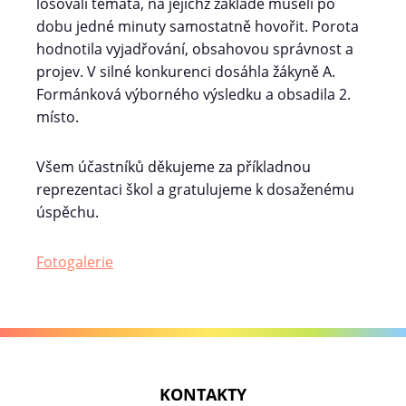
losovali témata, na jejichž základě museli po
dobu jedné minuty samostatně hovořit. Porota
hodnotila vyjadřování, obsahovou správnost a
projev. V silné konkurenci dosáhla žákyně A.
Formánková výborného výsledku a obsadila 2.
místo.
Všem účastníků děkujeme za příkladnou
reprezentaci škol a gratulujeme k dosaženému
úspěchu.
Fotogalerie
KONTAKTY