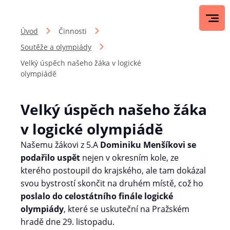
Úvod
Činnosti
Soutěže a olympiády
Velký úspěch našeho žáka v logické
olympiádě
Velký úspěch našeho žáka
v logické olympiádě
Našemu žákovi z 5.A
Dominiku Menšíkovi se
podařilo uspět
nejen v okresním kole, ze
kterého postoupil do krajského, ale tam dokázal
svou bystrostí skončit na druhém místě, což ho
poslalo do celostátního finále logické
olympiády
, které se uskuteční na Pražském
hradě dne 29. listopadu.