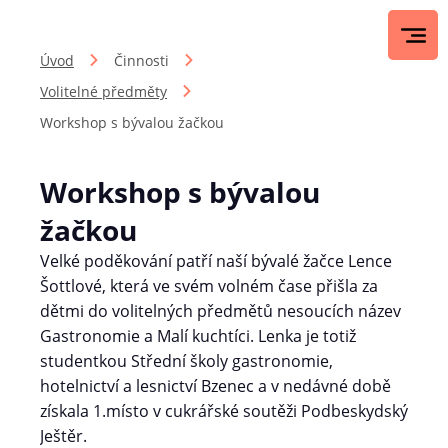
Úvod
Činnosti
Volitelné předměty
Workshop s bývalou žačkou
Workshop s bývalou
žačkou
Velké poděkování patří naší bývalé žačce Lence
Šottlové, která ve svém volném čase přišla za
dětmi do volitelných předmětů nesoucích název
Gastronomie a Malí kuchtíci. Lenka je totiž
studentkou Střední školy gastronomie,
hotelnictví a lesnictví Bzenec a v nedávné době
získala 1.místo v cukrářské soutěži Podbeskydský
Ještěr.