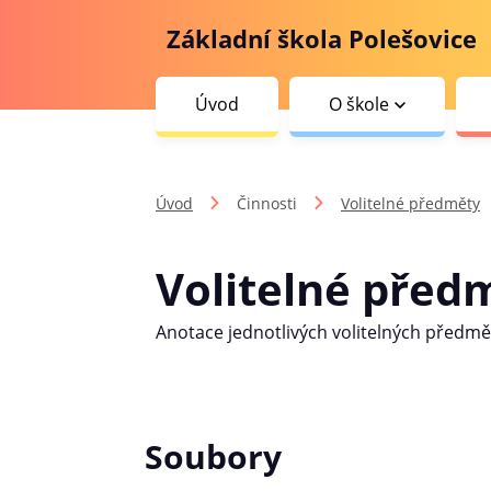
Základní škola Polešovice
Úvod
O škole
Úvod
Činnosti
Volitelné předměty
Volitelné před
Anotace jednotlivých volitelných předmět
Soubory