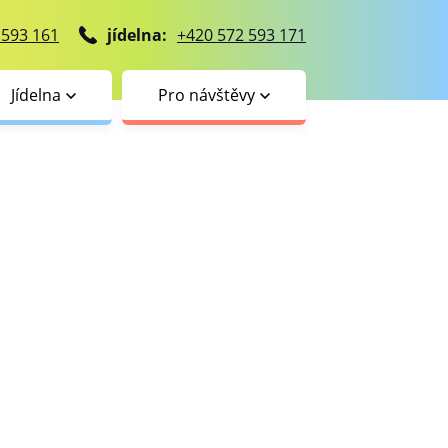
 593 161
jídelna:
+420 572 593 171
Jídelna
Pro návštěvy