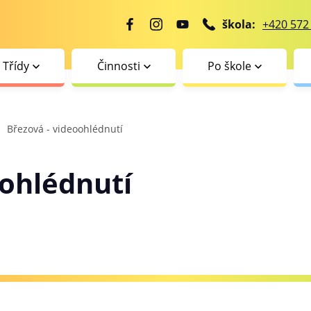
škola:
+420 572
Třídy
Činnosti
Po škole
Březová - videoohlédnutí
oohlédnutí