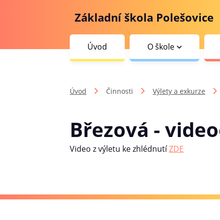
Základní škola Polešovice
Úvod
O škole
Úvod
Činnosti
Výlety a exkurze
Březová - vide
Video z výletu ke zhlédnutí
ZDE