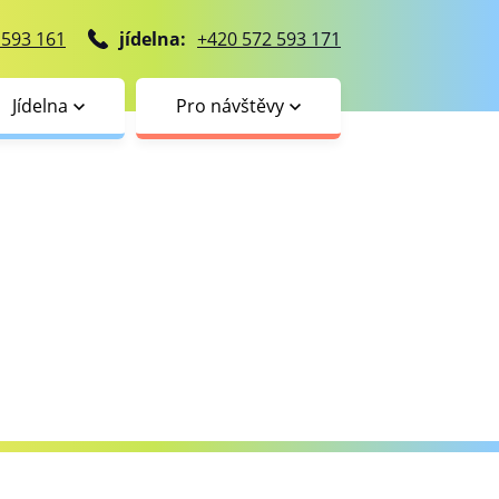
 593 161
jídelna:
+420 572 593 171
Jídelna
Pro návštěvy