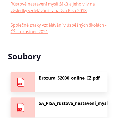
Růstové nastavení mysli žáků a jeho vliv na
výsledky vzdělávání - analýza Pisa 2018
Společné znaky vzdělávání v úspěšných školách -
ČŠI - prosinec 2021
Soubory
Brozura_S2030_online_CZ.pdf
SA_PISA_rustove_nastaveni_mysli__.p