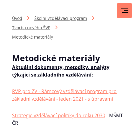
Úvod
Školní vzdělávací program
Tvorba nového ŠVP
Metodické materiály
Metodické materiály
Aktuální dokumenty, metodiky, analýzy
týkající se základního vzdělávání:
RVP pro ZV - Rámcový vzdělávací program pro
základní vzdělávání - leden 2021 - s úpravami
Strategie vzdělávací politiky do roku 2030
- MŠMT
ČR