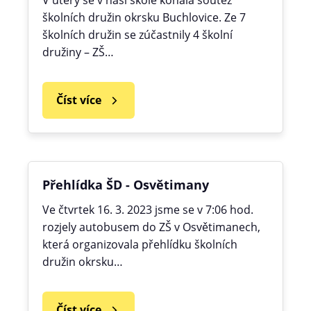
V úterý se v naší škole konala soutěž
školních družin okrsku Buchlovice. Ze 7
školních družin se zúčastnily 4 školní
družiny – ZŠ…
Číst více
Přehlídka ŠD - Osvětimany
Ve čtvrtek 16. 3. 2023 jsme se v 7:06 hod.
rozjely autobusem do ZŠ v Osvětimanech,
která organizovala přehlídku školních
družin okrsku…
Číst více