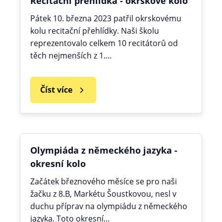
Recitační přehlídka - okrskové kolo
Pátek 10. března 2023 patřil okrskovému
kolu recitační přehlídky. Naši školu
reprezentovalo celkem 10 recitátorů od
těch nejmenších z 1.…
Číst více
Olympiáda z německého jazyka -
okresní kolo
Začátek březnového měsíce se pro naši
žačku z 8.B, Markétu Šoustkovou, nesl v
duchu příprav na olympiádu z německého
jazyka. Toto okresní…